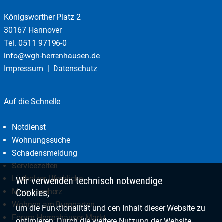
Königsworther Platz 2
30167 Hannover
Tel.
0511 97196-0
info@wgh-herrenhausen.de
Impressum
Datenschutz
Auf die Schnelle
Notdienst
Wohnungssuche
Schadensmeldung
Servicezeiten
Listholzer Uferblicke
Wir verwenden technisch notwendige
Maschseeherz
Cookies,
Wohnen am Burggarten
um die Funktionalität und den Inhalt dieser Website zu
Forum Herrenhäuser Markt
optimieren. Durch die weitere Nutzung der Website