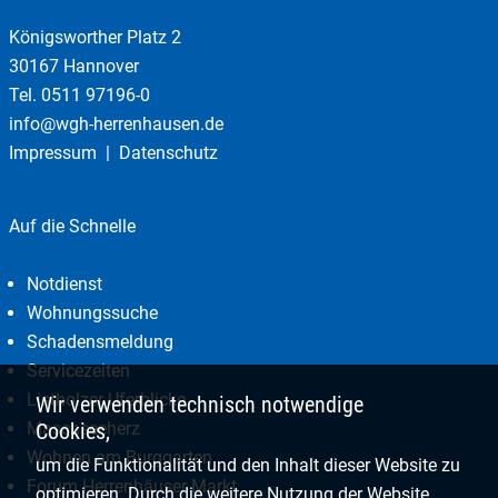
Königsworther Platz 2
30167 Hannover
Tel.
0511 97196-0
info@wgh-herrenhausen.de
Impressum
Datenschutz
Auf die Schnelle
Notdienst
Wohnungssuche
Schadensmeldung
Servicezeiten
Listholzer Uferblicke
Wir verwenden technisch notwendige
Cookies,
Maschseeherz
Wohnen am Burggarten
um die Funktionalität und den Inhalt dieser Website zu
Forum Herrenhäuser Markt
optimieren. Durch die weitere Nutzung der Website