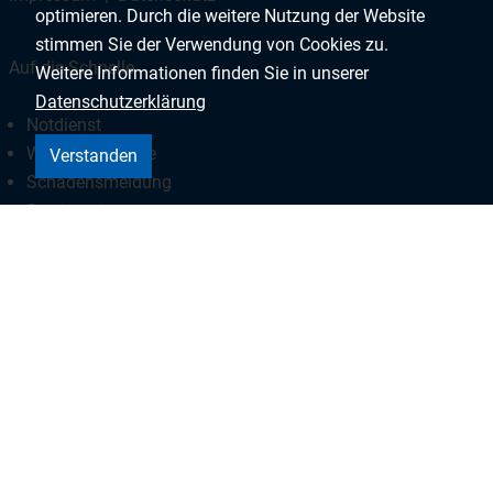
optimieren. Durch die weitere Nutzung der Website
stimmen Sie der Verwendung von Cookies zu.
Auf die Schnelle
Weitere Informationen finden Sie in unserer
Datenschutzerklärung
Notdienst
Wohnungssuche
Verstanden
Schadensmeldung
Servicezeiten
Listholzer Uferblicke
Maschseeherz
Wohnen am Burggarten
Forum Herrenhäuser Markt
WGH Wohnquartier Langenhagen