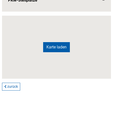
PKW-Stellplätze
–
Karte laden
zurück