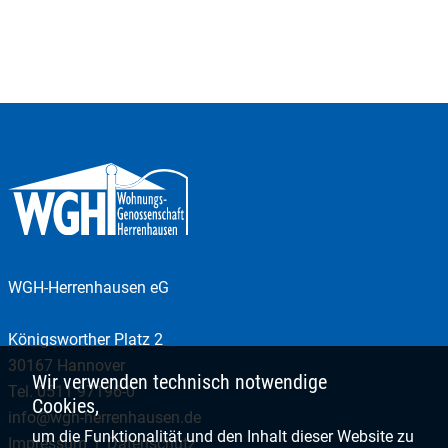
WGH-Herrenhausen eG
Königsworther Platz 2
30167 Hannover
Wir verwenden technisch notwendige
Tel.
0511 97196-0
Cookies,
info@wgh-herrenhausen.de
um die Funktionalität und den Inhalt dieser Website zu
Impressum
Datenschutz