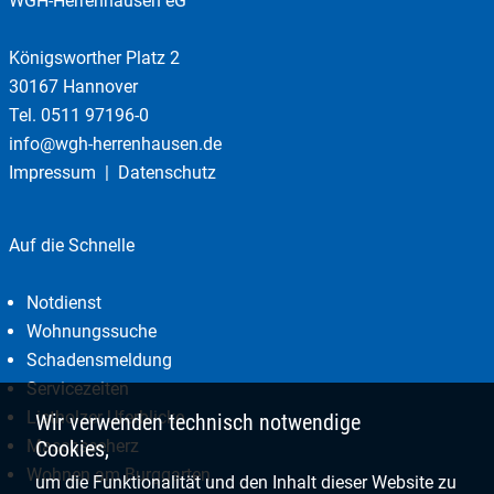
WGH-Herrenhausen eG
Königsworther Platz 2
30167 Hannover
Tel.
0511 97196-0
info@wgh-herrenhausen.de
Impressum
Datenschutz
Auf die Schnelle
Notdienst
Wohnungssuche
Schadensmeldung
Servicezeiten
Listholzer Uferblicke
Wir verwenden technisch notwendige
Maschseeherz
Cookies,
Wohnen am Burggarten
um die Funktionalität und den Inhalt dieser Website zu