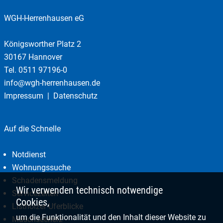
WGH-Herrenhausen eG
Königsworther Platz 2
30167 Hannover
Tel.
0511 97196-0
info@wgh-herrenhausen.de
Impressum
Datenschutz
Auf die Schnelle
Notdienst
Wohnungssuche
Schadensmeldung
Wir verwenden technisch notwendige
Servicezeiten
Cookies,
Listholzer Uferblicke
um die Funktionalität und den Inhalt dieser Website zu
Maschseeherz