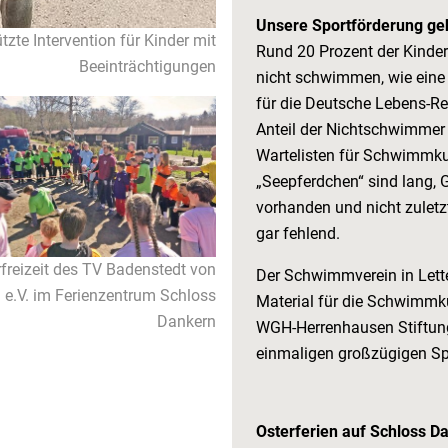
Unsere Sportförderung geh
ützte Intervention für Kinder mit
Rund 20 Prozent der Kinde
Beeinträchtigungen
nicht schwimmen, wie eine 
für die Deutsche Lebens-Re
Anteil der Nichtschwimmer 
Wartelisten für Schwimmk
„Seepferdchen“ sind lang, 
vorhanden und nicht zuletzt
gar fehlend.
freizeit des TV Badenstedt von
Der Schwimmverein in Lette
 e.V. im Ferienzentrum Schloss
Material für die Schwimmk
Dankern
WGH-Herrenhausen Stiftung
einmaligen großzügigen S
Osterferien auf Schloss D