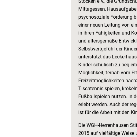
Stöcken e.V., die Grundschu
Mittagessen, Hausaufgabe
psycho­soziale Förderung b
einer neuen Leitung von ein
in ihren Fähigkeiten und K
und altersgemäße Entwicklu
Selbstwertgefühl der Kinde
unterstützt das Leckerhau
Kinder schulisch zu beglei
Möglichkeit, fernab vom El
Freizeitmöglichkeiten nach
Tischtennis spielen, krök
Fußballspielen nutzen. In 
erlebt werden. Auch der re
ist für die Arbeit mit den 
Die WGH-Herrenhausen Stift
2015 auf vielfältige Weise u