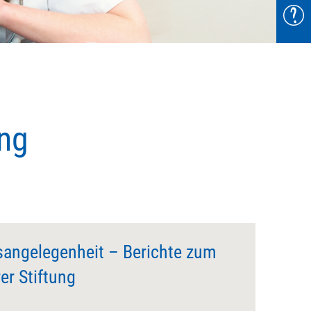
F
ng
sangelegenheit – Berichte zum
r Stiftung