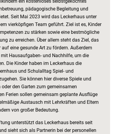
lkindern ein kostenloses selbst­gekochtes
nbetreuung, pädagogische Begleitung und
ietet. Seit Mai 2023 wird das Leckerhaus unter
em vierköpfigen Team geführt. Ziel ist es, Kinder
ompetenzen zu stärken sowie eine bestmög­liche
ng zu erreichen. Über allem steht das Ziel, das
r auf eine gesunde Art zu fördern. Außerdem
s mit Hausaufgaben- und Nachhilfe, um die
ten. Die Kinder haben im Leckerhaus die
ternhaus und Schulalltag Spiel- und
zugehen. Sie können hier diverse Spiele und
eln oder den Garten zum gemeinsamen
den Ferien sollen gemeinsam geplante Ausflüge
gelmäßige Austausch mit Lehrkräften und Eltern
Kindern von großer Bedeutung.
ung unterstützt das Leckerhaus bereits seit
nd sieht sich als Partnerin bei der personellen